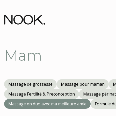
Mam
Massage de grossesse
Massage pour maman
M
Massage Fertilité & Preconception
Massage périnat
Massage en duo avec ma meilleure amie
Formule d