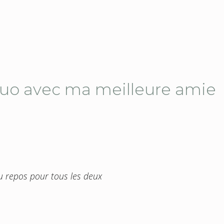
uo avec ma meilleure amie
du repos pour tous les deux