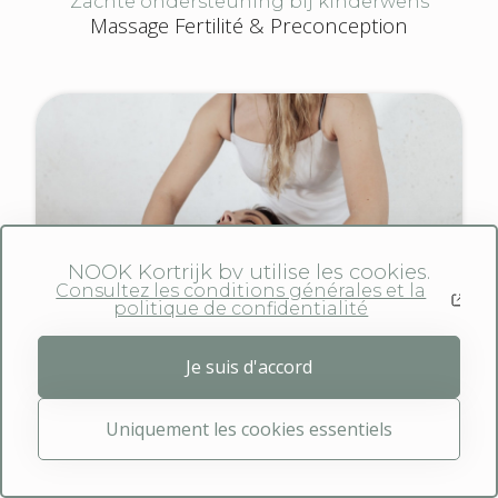
Zachte ondersteuning bij kinderwens
Massage Fertilité & Preconception
NOOK Kortrijk bv utilise les cookies.
Consultez les conditions générales et la
politique de confidentialité
Je suis d'accord
Uniquement les cookies essentiels
Un accompagnement en soi
Massage périnatal