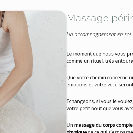
Massage périn
Un accompagnement en soi
Le moment que nous vous pro
comme un rituel, trés entour
Que votre chemin concerne un
émotions et votre vécu seron
Echangeons, si vous le voulez,
votre petit bout que vous avez
Un
massage du corps comple
physique
de ce qui s'est pass