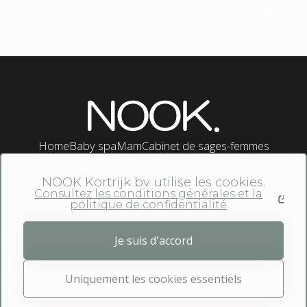
Home
Baby spa
Mam
Cabinet de sages-femmes
Workshop EHBO
Contact
NOOK Kortrijk bv utilise les cookies.
Consultez les conditions générales et la
politique de confidentialité
Je suis d'accord
© NOOK Kortrijk bv 2026 -
Conditions
Website by:
générales et politique de confidentialité
Uniquement les cookies essentiels