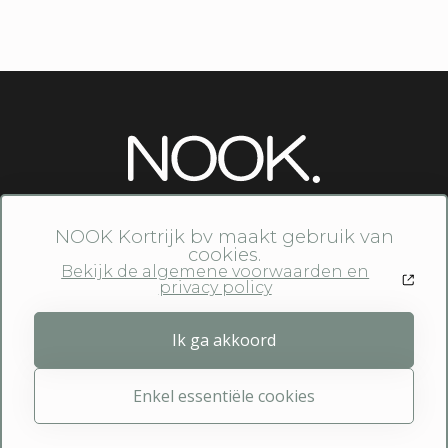
Home
Babyspa
Mam
Vroedvrouwenpraktijk
NOOK Kortrijk bv maakt gebruik van
Workshop EHBO
Contact
cookies.
Bekijk de algemene voorwaarden en
privacy policy
Ik ga akkoord
© NOOK Kortrijk bv 2026 -
Algemene
Website by:
voorwaarden en privacy policy
Enkel essentiële cookies